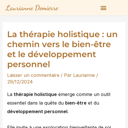
Aller
Laurianne Demierre
au
contenu
La thérapie holistique : un
chemin vers le bien-être
et le développement
personnel
Laisser un commentaire
/ Par
Laurianne
/
29/12/2024
La
thérapie holistique
émerge comme un outil
essentiel dans la quête du
bien-être
et du
développement personnel
.
Elle invite à une exploration bienveillante de soi,