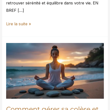
retrouver sérénité et équilibre dans votre vie. EN
BREF […]
Lire la suite »
Comment
gérer
sa
colère
et
sa
frustration
au
quotidien
Comment gérer sa colère et