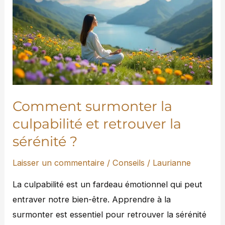
la
culpabilité
et
retrouver
la
sérénité
?
Comment surmonter la
culpabilité et retrouver la
sérénité ?
Laisser un commentaire
/
Conseils
/
Laurianne
La culpabilité est un fardeau émotionnel qui peut
entraver notre bien-être. Apprendre à la
surmonter est essentiel pour retrouver la sérénité