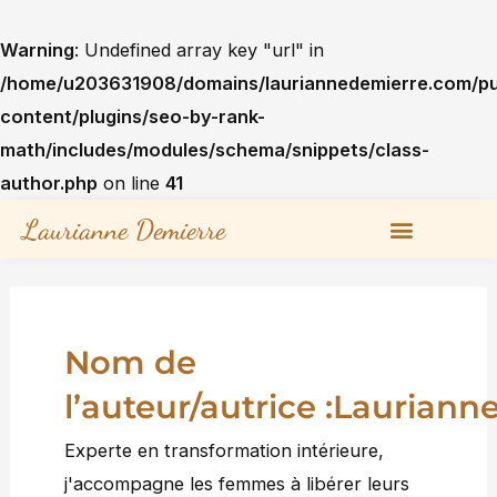
Aller
au
Warning
: Undefined array key "url" in
contenu
/home/u203631908/domains/lauriannedemierre.com/pu
content/plugins/seo-by-rank-
math/includes/modules/schema/snippets/class-
author.php
on line
41
Laurianne Demierre
Nom de
l’auteur/autrice :Lauriann
Experte en transformation intérieure,
j'accompagne les femmes à libérer leurs