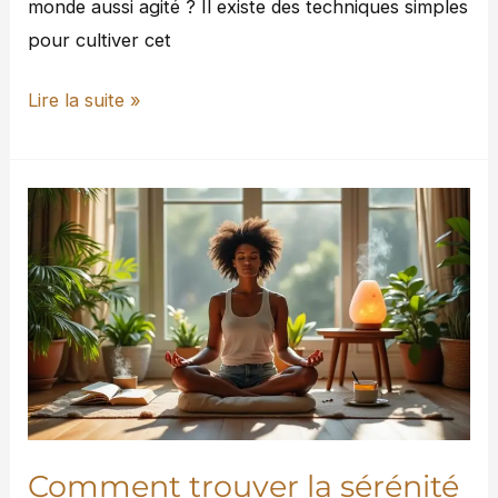
monde aussi agité ? Il existe des techniques simples
pour cultiver cet
Lire la suite »
Comment
trouver
la
sérénité
en
soi
grâce
à
des
Comment trouver la sérénité