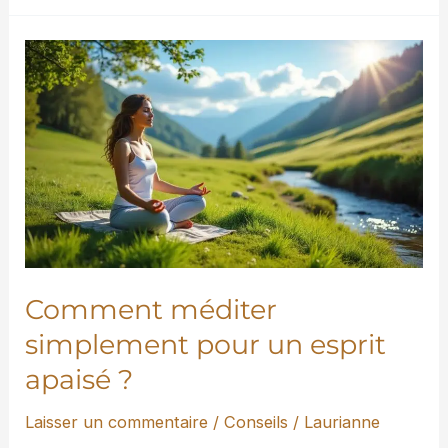
Comment
méditer
simplement
pour
un
esprit
apaisé
?
Comment méditer
simplement pour un esprit
apaisé ?
Laisser un commentaire
/
Conseils
/
Laurianne