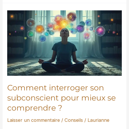
Comment
interroger
son
subconscient
pour
mieux
se
comprendre
?
Comment interroger son
subconscient pour mieux se
comprendre ?
Laisser un commentaire
/
Conseils
/
Laurianne