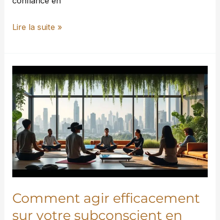
confiance en
Lire la suite »
Comment
agir
efficacement
sur
votre
subconscient
en
2025
?
Comment agir efficacement
sur votre subconscient en