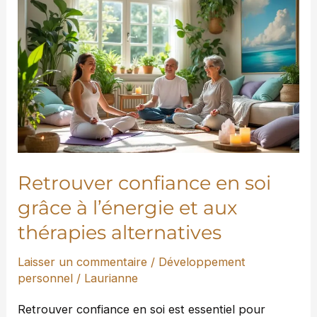
Retrouver
confiance
en
soi
grâce
à
l’énergie
et
aux
Retrouver confiance en soi
thérapies
grâce à l’énergie et aux
alternatives
thérapies alternatives
Laisser un commentaire
/
Développement
personnel
/
Laurianne
Retrouver confiance en soi est essentiel pour