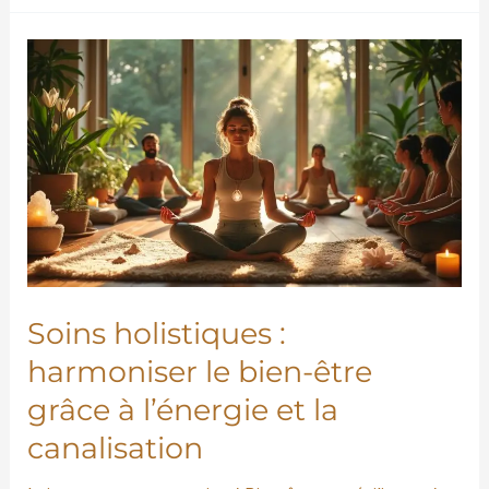
Soins
holistiques
:
harmoniser
le
bien-
être
grâce
à
Soins holistiques :
l’énergie
harmoniser le bien-être
et
grâce à l’énergie et la
la
canalisation
canalisation