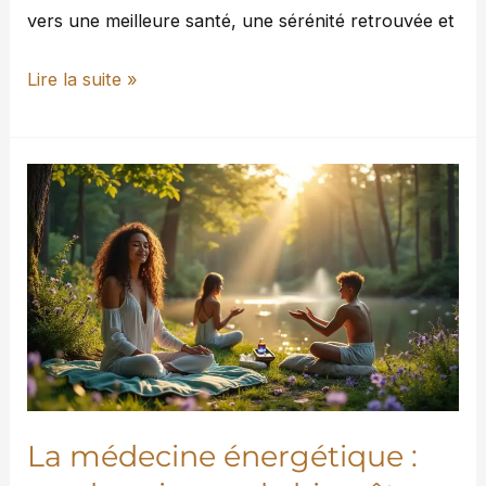
vers une meilleure santé, une sérénité retrouvée et
Lire la suite »
La
médecine
énergétique
:
un
chemin
vers
le
bien-
La médecine énergétique :
être