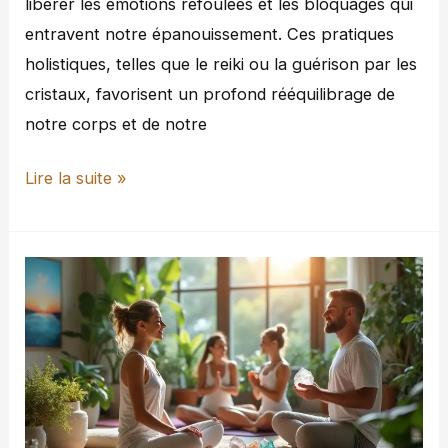
libérer les émotions refoulées et les bloquages qui
entravent notre épanouissement. Ces pratiques
holistiques, telles que le reiki ou la guérison par les
cristaux, favorisent un profond rééquilibrage de
notre corps et de notre
Lire la suite »
L’énergie
au
service
de
votre
bien-