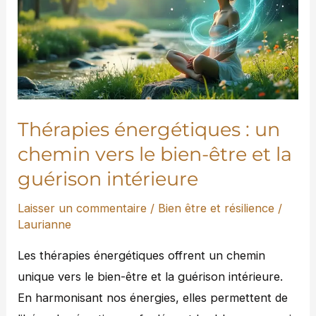
un
chemin
vers
le
bien-
être
Thérapies énergétiques : un
et
chemin vers le bien-être et la
la
guérison intérieure
guérison
intérieure
Laisser un commentaire
/
Bien être et résilience
/
Laurianne
Les thérapies énergétiques offrent un chemin
unique vers le bien-être et la guérison intérieure.
En harmonisant nos énergies, elles permettent de