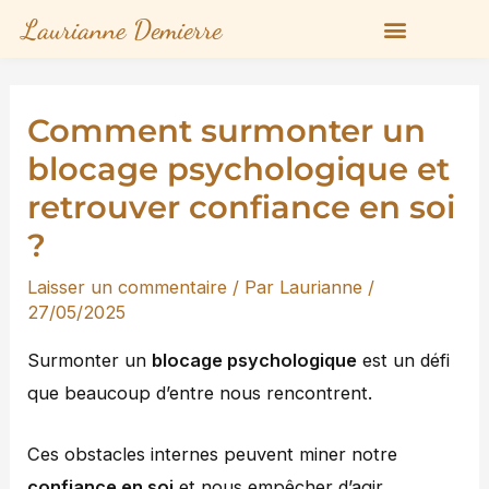
Aller
Laurianne Demierre
au
contenu
Comment surmonter un
blocage psychologique et
retrouver confiance en soi
?
Laisser un commentaire
/ Par
Laurianne
/
27/05/2025
Surmonter un
blocage psychologique
est un défi
que beaucoup d’entre nous rencontrent.
Ces obstacles internes peuvent miner notre
confiance en soi
et nous empêcher d’agir.