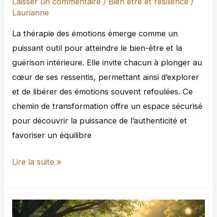
Laisser un commentaire
/
Bien être et résilience
/
guérison
Laurianne
intérieure
La thérapie des émotions émerge comme un
puissant outil pour atteindre le bien-être et la
guérison intérieure. Elle invite chacun à plonger au
cœur de ses ressentis, permettant ainsi d’explorer
et de libérer des émotions souvent refoulées. Ce
chemin de transformation offre un espace sécurisé
pour découvrir la puissance de l’authenticité et
favoriser un équilibre
Lire la suite »
Reprendre