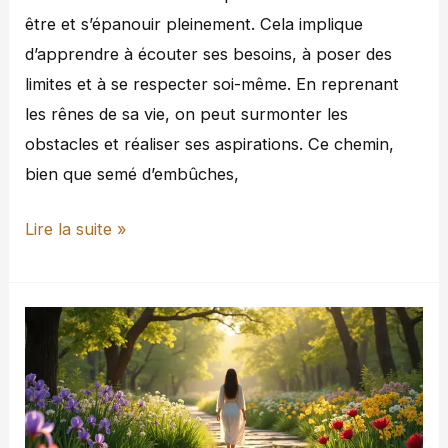
être et s’épanouir pleinement. Cela implique
d’apprendre à écouter ses besoins, à poser des
limites et à se respecter soi-même. En reprenant
les rênes de sa vie, on peut surmonter les
obstacles et réaliser ses aspirations. Ce chemin,
bien que semé d’embûches,
Lire la suite »
Réparer
les
blessures
émotionnelles
: