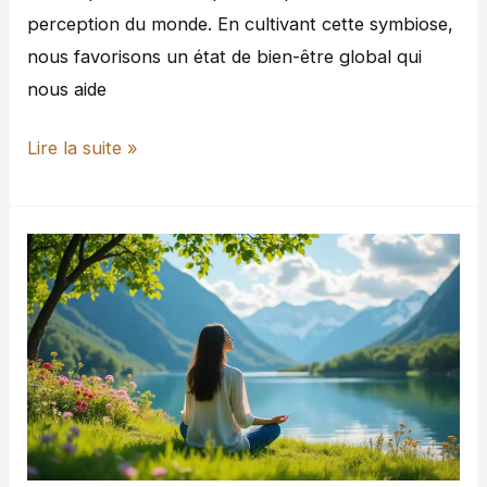
perception du monde. En cultivant cette symbiose,
nous favorisons un état de bien-être global qui
nous aide
Lire la suite »
Trouver
la
sérénité
intérieure
par
le
bien-
être