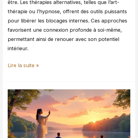
être. Les thérapies alternatives, telles que l’art-
thérapie ou l’hypnose, offrent des outils puissants
pour libérer les blocages internes. Ces approches
favorisent une connexion profonde à soi-même,
permettant ainsi de renouer avec son potentiel
intérieur.
Lire la suite »
L’harmonie
essentielle
entre
le
bien-