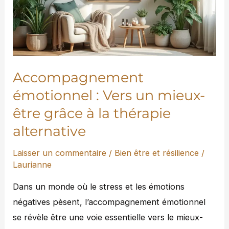
un
mieux-
être
grâce
à
Accompagnement
la
émotionnel : Vers un mieux-
thérapie
être grâce à la thérapie
alternative
alternative
Laisser un commentaire
/
Bien être et résilience
/
Laurianne
Dans un monde où le stress et les émotions
négatives pèsent, l’accompagnement émotionnel
se révèle être une voie essentielle vers le mieux-