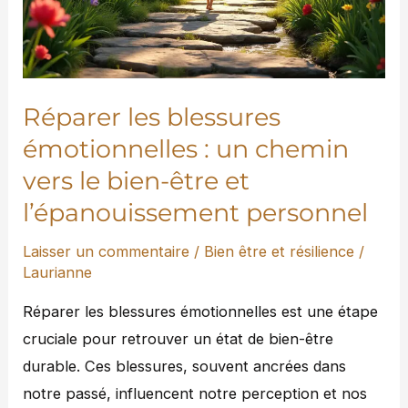
un
chemin
vers
le
Réparer les blessures
bien-
émotionnelles : un chemin
être
vers le bien-être et
et
l’épanouissement personnel
l’épanouissement
personnel
Laisser un commentaire
/
Bien être et résilience
/
Laurianne
Réparer les blessures émotionnelles est une étape
cruciale pour retrouver un état de bien-être
durable. Ces blessures, souvent ancrées dans
notre passé, influencent notre perception et nos